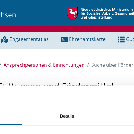
Engagementatlas
Ehrenamtskarte
Gut
Ansprechpersonen & Einrichtungen
Suche über Förderm
Stiftungen und Fördermittel
 Unterstützung für ein Projekt oder ein Vorhaben? Hier könn
tenbank und Stiftungsdatenbank recherchieren. Bei der Suc
Details
ten.