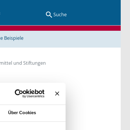
Suche
e Beispiele
ittel und Stiftungen
en Sie direkt über
he bitte die Groß- und
Über Cookies