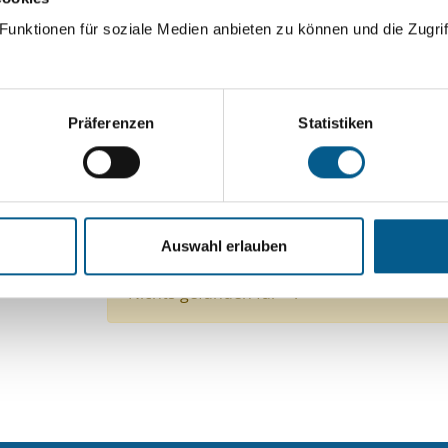
ingeben. Ergebnisse können durch die Wahl von Bereichen o
unktionen für soziale Medien anbieten zu können und die Zugrif
Suchen
Präferenzen
Statistiken
Aktive Filter:
Themen: Wissenschaft und Forschung
Themen:
Auswahl erlauben
Themen: Sport
Alle Filter entfernen
Nichts gefunden für "".