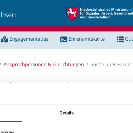
Engagementatlas
Ehrenamtskarte
Gut
Ansprechpersonen & Einrichtungen
Suche über Förderm
Stiftungen und Fördermittel
 Unterstützung für ein Projekt oder ein Vorhaben? Hier könn
Details
tenbank und Stiftungsdatenbank recherchieren. Bei der Suc
ten.
Cookies