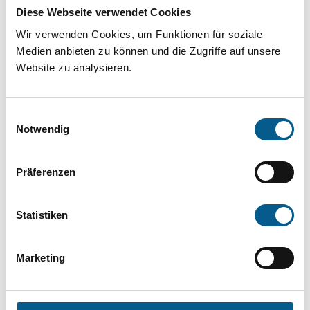
Projekt oder ein Vorhaben? Hier können Sie
Diese Webseite verwendet Cookies
direkt über unsere Fördermitteldatenbank und
Wir verwenden Cookies, um Funktionen für soziale
Stiftungsdatenbank recherchieren. Bei der
Medien anbieten zu können und die Zugriffe auf unsere
Website zu analysieren.
Suche bitte die Groß- und Kleinschreibung
beachten.
Einwilligungsauswahl
Notwendig
Bitte Suchbegriff eingeben. Ergebnisse
können durch die Wahl von Bereichen oder
Präferenzen
Kategorien verfeinert werden.
Statistiken
Suchen
Marketing
Aktive Filter: