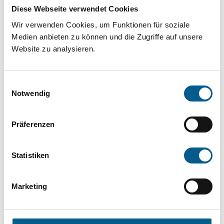
Projekt oder ein Vorhaben? Hier können Sie
Diese Webseite verwendet Cookies
direkt über unsere Fördermitteldatenbank und
Wir verwenden Cookies, um Funktionen für soziale
Stiftungsdatenbank recherchieren. Bei der
Medien anbieten zu können und die Zugriffe auf unsere
Website zu analysieren.
Suche bitte die Groß- und Kleinschreibung
beachten.
Einwilligungsauswahl
Notwendig
Bitte Suchbegriff eingeben. Ergebnisse
können durch die Wahl von Bereichen oder
Präferenzen
Kategorien verfeinert werden.
Statistiken
Suchen
Marketing
Aktive Filter: