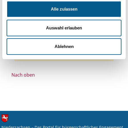
Themen: Gesundheitswesen
Alle zulassen
Themen: Bildung und Erziehung
Themen: Wissenschaft und Forschung
Auswahl erlauben
Themen: Natur- & Umweltschutz
Themen: Denkmalschutz
Alle Filter entfernen
Ablehnen
Nichts gefunden für "".
Nach oben
Niedersachsen – Das Portal für bürgerschaftliches Engagement