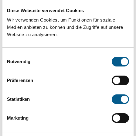
Projekt oder ein Vorhaben? Hier können Sie
Diese Webseite verwendet Cookies
direkt über unsere Fördermitteldatenbank und
Wir verwenden Cookies, um Funktionen für soziale
Stiftungsdatenbank recherchieren. Bei der
Medien anbieten zu können und die Zugriffe auf unsere
Suche bitte die Groß- und Kleinschreibung
Website zu analysieren.
beachten.
Einwilligungsauswahl
Bitte Suchbegriff eingeben. Ergebnisse
Notwendig
können durch die Wahl von Bereichen oder
Präferenzen
Kategorien verfeinert werden.
Suchen
Statistiken
Aktive Filter:
Marketing