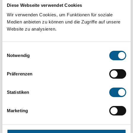
Projekt oder ein Vorhaben? Hier können Sie
Diese Webseite verwendet Cookies
direkt über unsere Fördermitteldatenbank und
Wir verwenden Cookies, um Funktionen für soziale
Stiftungsdatenbank recherchieren. Bei der
Medien anbieten zu können und die Zugriffe auf unsere
Website zu analysieren.
Suche bitte die Groß- und Kleinschreibung
beachten.
Einwilligungsauswahl
Notwendig
Bitte Suchbegriff eingeben. Ergebnisse
können durch die Wahl von Bereichen oder
Präferenzen
Kategorien verfeinert werden.
Statistiken
Suchen
Marketing
Aktive Filter: