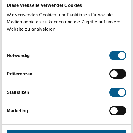
Projekt oder ein Vorhaben? Hier können Sie
Diese Webseite verwendet Cookies
direkt über unsere Fördermitteldatenbank und
Wir verwenden Cookies, um Funktionen für soziale
Stiftungsdatenbank recherchieren. Bei der
Medien anbieten zu können und die Zugriffe auf unsere
Website zu analysieren.
Suche bitte die Groß- und Kleinschreibung
beachten.
Einwilligungsauswahl
Notwendig
Bitte Suchbegriff eingeben. Ergebnisse
können durch die Wahl von Bereichen oder
Präferenzen
Kategorien verfeinert werden.
Statistiken
Suchen
Marketing
Aktive Filter: