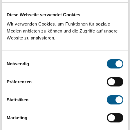
Projekt oder ein Vorhaben? Hier können Sie
direkt über unsere Fördermitteldatenbank und
Diese Webseite verwendet Cookies
Stiftungsdatenbank recherchieren. Bei der
Wir verwenden Cookies, um Funktionen für soziale
Suche bitte die Groß- und Kleinschreibung
Medien anbieten zu können und die Zugriffe auf unsere
Website zu analysieren.
beachten.
Einwilligungsauswahl
Bitte Suchbegriff eingeben. Ergebnisse
Notwendig
können durch die Wahl von Bereichen oder
Kategorien verfeinert werden.
Präferenzen
Suchen
Statistiken
Aktive Filter:
Marketing