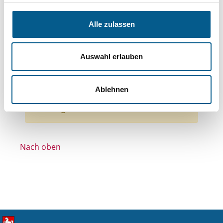
Themen: Kinder, Jugendliche & Familie
Themen: Kirchliche Zwecke
Alle zulassen
Themen: Bildung und Erziehung
Themen: Integration
Themen: Tierschutz
Auswahl erlauben
Stiftungstyp: Lokal tätige Stiftung
Alle Filter entfernen
Ablehnen
Nichts gefunden für "".
Nach oben