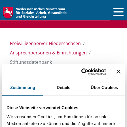
Vorlesen
FreiwilligenServer Niedersachsen
Ansprechpersonen & Einrichtungen
Stiftungsdatenbank
Stiftungsdatenbank
Zustimmung
Details
Über Cookies
Recherchieren Sie in unserer
Diese Webseite verwendet Cookies
Stiftungsdatenbank nach Themen, Kategorien,
Wir verwenden Cookies, um Funktionen für soziale
Medien anbieten zu können und die Zugriffe auf unsere
Suchbegriffen und Orten. Bei der Suche bitte