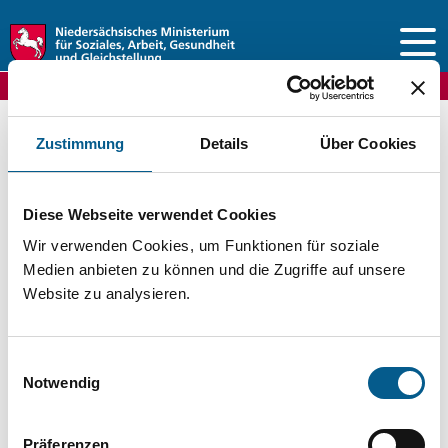
Vorlesen
Zustimmung
Details
Über Cookies
FreiwilligenServer Niedersachsen
Ehrenamtskarte
Vergünstigungen
Diese Webseite verwendet Cookies
Wir verwenden Cookies, um Funktionen für soziale
Medien anbieten zu können und die Zugriffe auf unsere
Vergünstigungen für die
Website zu analysieren.
Ehrenamtskarte
Einwilligungsauswahl
Niedersachsen/Bremen
Notwendig
Präferenzen