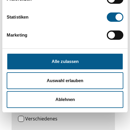
Finden Sie attraktive Angebote in unserer
Datenbank oder im
Engagementatlas
Niedersachsen
.
Statistiken
Marketing
Landkreis/Kreisfreie Stadt
Stichwort
Alle zulassen
Auswahl erlauben
Bildung
Gastronomie
Kultur und Freizeit
Sport
Ablehnen
Tourismus
Verkehr
Verschiedenes