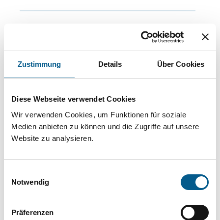
Mehr Informationen zur App
Zustimmung
Details
Über Cookies
Unsere Tipps für Sie
Diese Webseite verwendet Cookies
Wir verwenden Cookies, um Funktionen für soziale
Medien anbieten zu können und die Zugriffe auf unsere
Website zu analysieren.
Sie sind Gold wert!
Ehrenamtskarte
Einwilligungsauswahl
Notwendig
Niedersachsen/Bremen jetzt
digital beantragen
Präferenzen