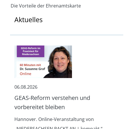
Geflüchteten
Die Vorteile der Ehrenamtskarte
Der Wünschewagen
Freiwillig bei der Feuerwehr
More
Aktuelles
06.08.2026
GEAS-Reform verstehen und
vorbereitet bleiben
Hannover. Online-Veranstaltung von
„NIEDERSACHSEN PACKT AN | kompakt.“