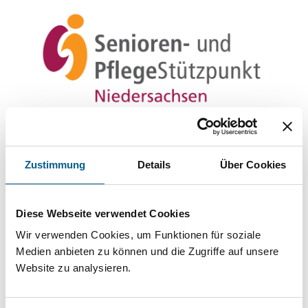
Seit dem 1. Januar 2014 gibt es in
Zustimmung
Details
Über Cookies
Niedersachsen eine gebündelte
seniorenpolitische Beratungsstruktur. Dieses
vermeidet Doppelstrukturen und führt zu einer
Diese Webseite verwendet Cookies
Wir verwenden Cookies, um Funktionen für soziale
optimierten Beratung aus einer Hand. Die
Medien anbieten zu können und die Zugriffe auf unsere
Pflegeberatung im weiteren Sinne bleibt
Website zu analysieren.
unverändert erhalten.