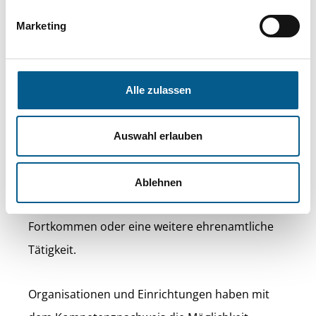
dabei vielfältige persönliche Erfahrungen,
Marketing
eignen sich Kompetenzen an und gewinnen
neue Erkenntnisse.
Alle zulassen
Wichtige Qualifikationen, die Ehrenamtliche
und freiwillig Engagierte durch ihre Tätigkeit
Auswahl erlauben
erworben haben, werden mit dem
landesweiten Kompetenznachweis
Ablehnen
nachweisbar - sei es für das berufliche
Fortkommen oder eine weitere ehrenamtliche
Tätigkeit.
Organisationen und Einrichtungen haben mit