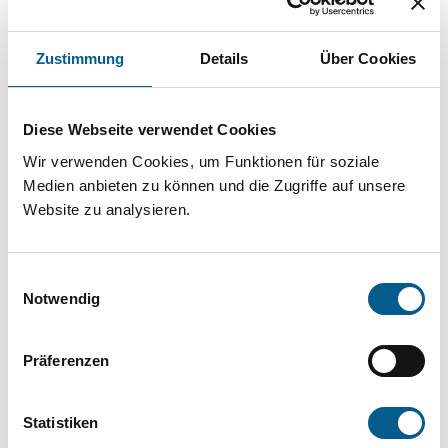
Zustimmung
Details
Über Cookies
Diese Webseite verwendet Cookies
Wir verwenden Cookies, um Funktionen für soziale
Medien anbieten zu können und die Zugriffe auf unsere
Website zu analysieren.
Urkunde Kompetenznachweis
Einwilligungsauswahl
Notwendig
Niedersachsen ist ein Land des freiwilligen,
ehrenamtlichen und bürgerschaftlichen
Präferenzen
Engagements. Mehr als 3,24 Millionen
Menschen engagieren sich bereits für das
Statistiken
Allgemeinwohl unseres Landes. Sie machen