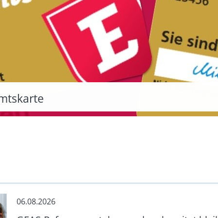
tete und mit Geflüchteten
amtskarte
wehr
06.08.2026