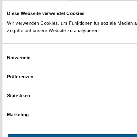
Verdienstorden für Martin
Diese Webseite verwendet Cookies
Weller
Wir verwenden Cookies, um Funktionen für soziale Medien a
Zugriffe auf unsere Website zu analysieren.
26.06.2026
Einwilligungsauswahl
Notwendig
Präferenzen
Wolfsburg. Langjähriges ehrenamtliches
Statistiken
Engagement für Kultur und Erinnerungskultur
gewürdigt
Marketing
Schülerinnen und Schüler für