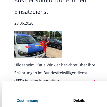
Aus der Komfortzone in den
Einsatzdienst
29.06.2026
Hildesheim. Katia Winkler berichtet über ihre
Erfahrungen im Bundesfreiwilligendienst
(BFD) bei den Johannitern
Niedersächsischer
Zustimmung
Details