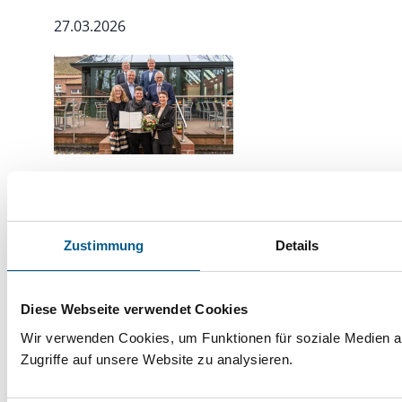
27.03.2026
Aurich. Melanie „Melly“ Doden aus
Südbrookmerland ist mit der
Verdienstmedaille der Bundesrepublik
Zustimmung
Details
Deutschland ausgezeichnet worden.
Diese Webseite verwendet Cookies
Wir verwenden Cookies, um Funktionen für soziale Medien a
Tag der Nachbarschaft
Zugriffe auf unsere Website zu analysieren.
26.03.2026