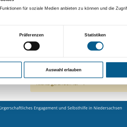
unktionen für soziale Medien anbieten zu können und die Zugrif
Suchen
Aktive Filter:
Präferenzen
Statistiken
Bereiche: Stiftungen
Kategorie: Hilfsbedürfti
Kategorie: Wohlfahrtswesen
Kategorie: Gesun
Auswahl erlauben
Alle Filter entfernen
Nichts gefunden für "".
bürgerschaftliches Engagement und Selbsthilfe in Niedersachsen