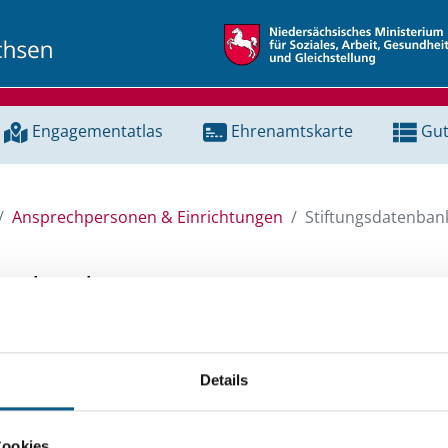
Engagementatlas
Ehrenamtskarte
Gut
Ansprechpersonen & Einrichtungen
Stiftungsdatenban
tenbank
unserer Stiftungsdatenbank nach Themen, Kategorien, Suchb
Details
e Groß- und Kleinschreibung beachten.
ingeben. Ergebnisse können durch die Wahl von Bereichen o
Cookies