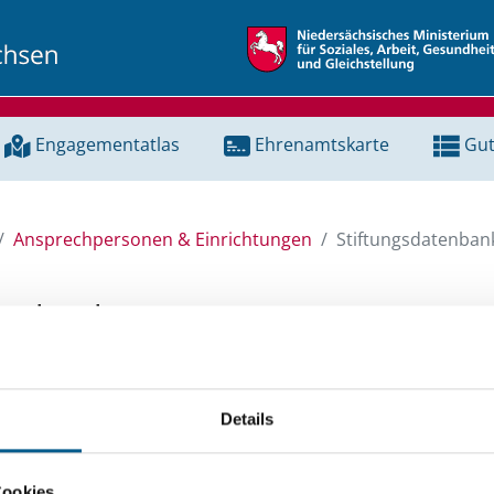
Engagementatlas
Ehrenamtskarte
Gut
Ansprechpersonen & Einrichtungen
Stiftungsdatenban
tenbank
unserer Stiftungsdatenbank nach Themen, Kategorien, Suchb
Details
e Groß- und Kleinschreibung beachten.
ingeben. Ergebnisse können durch die Wahl von Bereichen o
Cookies