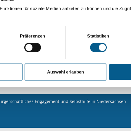
unktionen für soziale Medien anbieten zu können und die Zugrif
Suchen
Aktive Filter:
Präferenzen
Statistiken
Kategorie: Hilfsbedürftige Menschen
Kategori
Kategorie: Sport
Alle Filter entfernen
Auswahl erlauben
Nichts gefunden für "".
bürgerschaftliches Engagement und Selbsthilfe in Niedersachsen