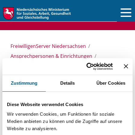
Vorlesen
FreiwilligenServer Niedersachsen
Ansprechpersonen & Einrichtungen
Stiftungsdatenbank
Zustimmung
Details
Über Cookies
Stiftungsdatenbank
Diese Webseite verwendet Cookies
Recherchieren Sie in unserer
Wir verwenden Cookies, um Funktionen für soziale
Medien anbieten zu können und die Zugriffe auf unsere
Stiftungsdatenbank nach Themen, Kategorien,
Website zu analysieren.
Suchbegriffen und Orten. Bei der Suche bitte