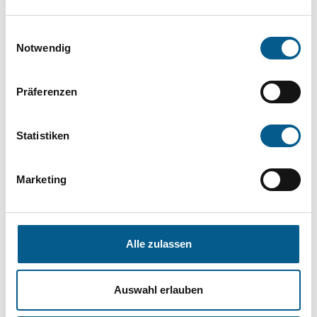
die Groß- und Kleinschreibung beachten.
Einwilligungsauswahl
Notwendig
Bitte Suchbegriff eingeben. Ergebnisse
können durch die Wahl von Bereichen oder
Präferenzen
Kategorien verfeinert werden.
Statistiken
Suchen
Marketing
Aktive Filter:
Bereiche: Stiftungen
Alle zulassen
Kategorie: Kinder, Jugendliche & Familie
Alle Filter entfernen
Auswahl erlauben
Nichts gefunden für "".