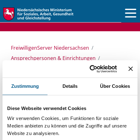
Vorlesen
FreiwilligenServer Niedersachsen
Ansprechpersonen & Einrichtungen
Stiftungsdatenbank
Zustimmung
Details
Über Cookies
Stiftungsdatenbank
Diese Webseite verwendet Cookies
Recherchieren Sie in unserer
Wir verwenden Cookies, um Funktionen für soziale
Medien anbieten zu können und die Zugriffe auf unsere
Stiftungsdatenbank nach Themen, Kategorien,
Website zu analysieren.
Suchbegriffen und Orten. Bei der Suche bitte