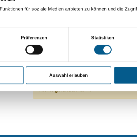
ingeben. Ergebnisse können durch die Wahl von Bereichen o
unktionen für soziale Medien anbieten zu können und die Zugrif
Suchen
Präferenzen
Statistiken
Aktive Filter:
Themen: Bürgerschaftliches Engagement
Auswahl erlauben
Themen: Bildung und Erziehung
Alle Filter en
Nichts gefunden für "".