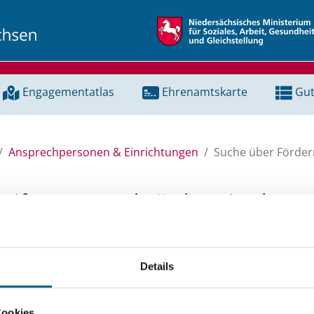
Engagementatlas
Ehrenamtskarte
Gut
Ansprechpersonen & Einrichtungen
Suche über Förderm
Stiftungen und Fördermittel
 Unterstützung für ein Projekt oder ein Vorhaben? Hier könn
Details
tenbank und Stiftungsdatenbank recherchieren. Bei der Suc
ten.
Cookies