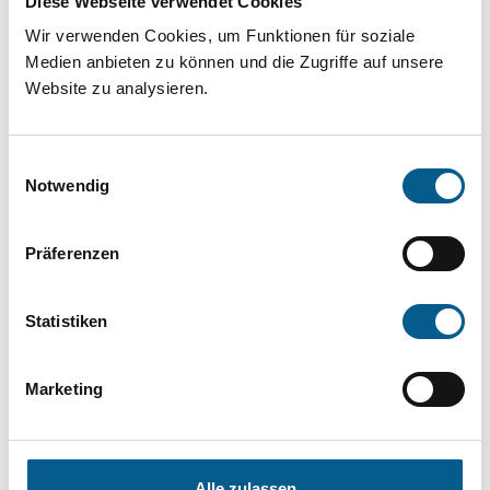
Diese Webseite verwendet Cookies
Projekt oder ein Vorhaben? Hier können Sie
Wir verwenden Cookies, um Funktionen für soziale
direkt über unsere Fördermitteldatenbank und
Medien anbieten zu können und die Zugriffe auf unsere
Stiftungsdatenbank recherchieren. Bei der
Website zu analysieren.
Suche bitte die Groß- und Kleinschreibung
beachten.
Einwilligungsauswahl
Notwendig
Bitte Suchbegriff eingeben. Ergebnisse
Präferenzen
können durch die Wahl von Bereichen oder
Kategorien verfeinert werden.
Statistiken
Suchen
Marketing
Aktive Filter:
Alle zulassen