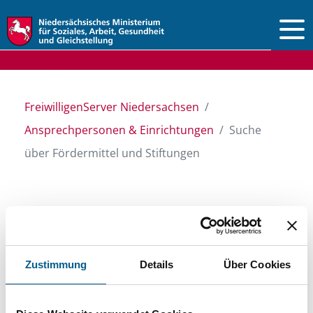
Vorlesen
FreiwilligenServer Niedersachsen
Ansprechpersonen & Einrichtungen
Suche
über Fördermittel und Stiftungen
Suche über Stiftungen
und Fördermittel
Zustimmung
Details
Über Cookies
Sie suchen finanzielle Unterstützung für ein