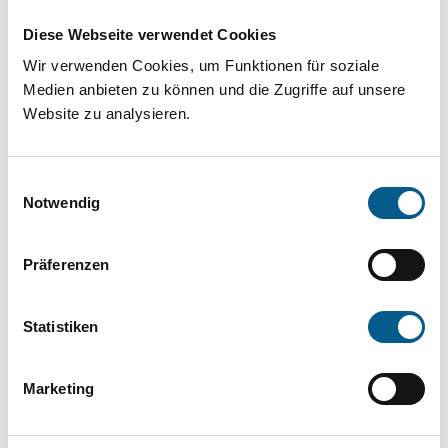
Projekt oder ein Vorhaben? Hier können Sie
Diese Webseite verwendet Cookies
direkt über unsere Fördermitteldatenbank und
Wir verwenden Cookies, um Funktionen für soziale
Stiftungsdatenbank recherchieren. Bei der
Medien anbieten zu können und die Zugriffe auf unsere
Suche bitte die Groß- und Kleinschreibung
Website zu analysieren.
beachten.
Einwilligungsauswahl
Bitte Suchbegriff eingeben. Ergebnisse
Notwendig
können durch die Wahl von Bereichen oder
Präferenzen
Kategorien verfeinert werden.
Suchen
Statistiken
Aktive Filter:
Marketing