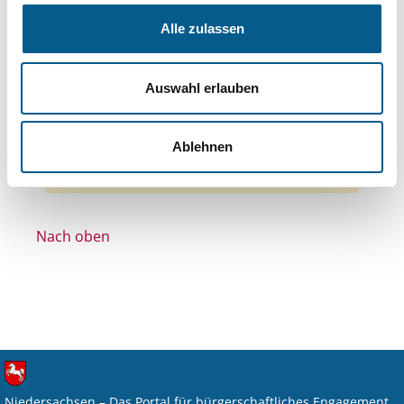
Themen: Kinder, Jugendliche & Familie
Alle zulassen
Themen: Natur- & Umweltschutz
Themen: Bildung und Erziehung
Auswahl erlauben
Themen: Seniorinnen, Senioren & Pflege
Alle Filter entfernen
Ablehnen
Nichts gefunden für "".
Nach oben
Niedersachsen – Das Portal für bürgerschaftliches Engagement