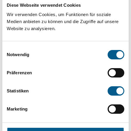
Projekt oder ein Vorhaben? Hier können Sie
Diese Webseite verwendet Cookies
direkt über unsere Fördermitteldatenbank und
Wir verwenden Cookies, um Funktionen für soziale
Stiftungsdatenbank recherchieren. Bei der
Medien anbieten zu können und die Zugriffe auf unsere
Website zu analysieren.
Suche bitte die Groß- und Kleinschreibung
beachten.
Einwilligungsauswahl
Notwendig
Bitte Suchbegriff eingeben. Ergebnisse
können durch die Wahl von Bereichen oder
Präferenzen
Kategorien verfeinert werden.
Statistiken
Suchen
Marketing
Aktive Filter: