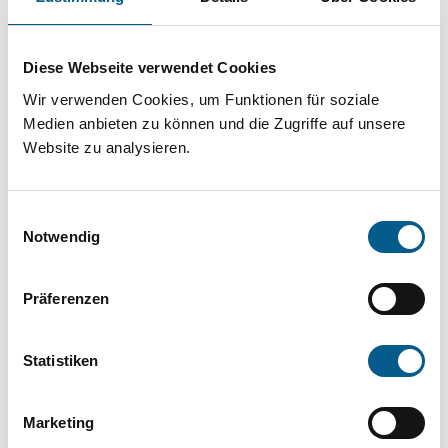
Projekt oder ein Vorhaben? Hier können Sie
direkt über unsere Fördermitteldatenbank und
Diese Webseite verwendet Cookies
Stiftungsdatenbank recherchieren. Bei der
Wir verwenden Cookies, um Funktionen für soziale
Suche bitte die Groß- und Kleinschreibung
Medien anbieten zu können und die Zugriffe auf unsere
beachten.
Website zu analysieren.
Bitte Suchbegriff eingeben. Ergebnisse
Einwilligungsauswahl
können durch die Wahl von Bereichen oder
Notwendig
Kategorien verfeinert werden.
Präferenzen
Suchen
Statistiken
Aktive Filter:
Marketing