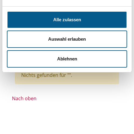
Themen: Kinder, Jugendliche & Familie
Themen: Wohlfahrtswesen
Alle zulassen
Themen: Gesundheitswesen
Themen: Natur- & Umweltschutz
Auswahl erlauben
Themen: Wohltätige Zwecke
Themen: Seniorinnen, Senioren & Pflege
Ablehnen
Themen: Heimatpflege
Alle Filter entfernen
Nichts gefunden für "".
Nach oben