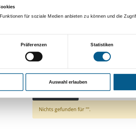
Cookies
ingeben. Ergebnisse können durch die Wahl von Bereichen o
unktionen für soziale Medien anbieten zu können und die Zugrif
Suchen
Präferenzen
Statistiken
Aktive Filter:
Bereiche: Stiftungen
Themen: Kinder, Jugendli
Themen: Wohlfahrtswesen
Themen: Gesundhe
Auswahl erlauben
Themen: Natur- & Umweltschutz
Themen: Woh
Alle Filter entfernen
Nichts gefunden für "".