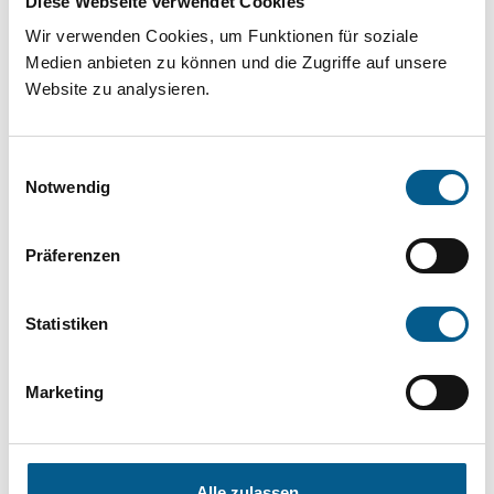
Diese Webseite verwendet Cookies
Projekt oder ein Vorhaben? Hier können Sie
Wir verwenden Cookies, um Funktionen für soziale
direkt über unsere Fördermitteldatenbank und
Medien anbieten zu können und die Zugriffe auf unsere
Stiftungsdatenbank recherchieren. Bei der
Website zu analysieren.
Suche bitte die Groß- und Kleinschreibung
beachten.
Einwilligungsauswahl
Notwendig
Bitte Suchbegriff eingeben. Ergebnisse
Präferenzen
können durch die Wahl von Bereichen oder
Kategorien verfeinert werden.
Statistiken
Suchen
Marketing
Aktive Filter:
Alle zulassen