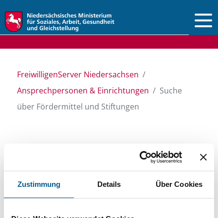
Vorlesen
FreiwilligenServer Niedersachsen
Ansprechpersonen & Einrichtungen
Suche
über Fördermittel und Stiftungen
Suche über Stiftungen
und Fördermittel
Zustimmung
Details
Über Cookies
Sie suchen finanzielle Unterstützung für ein