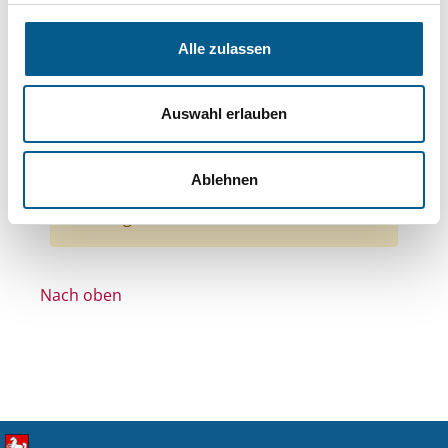
Themen: Kinder, Jugendliche & Familie
Themen: Gesundheitswesen
Alle zulassen
Themen: Natur- & Umweltschutz
Themen: Tierschutz
Auswahl erlauben
Themen: Wohltätige Zwecke
Alle Filter entfernen
Ablehnen
Nichts gefunden für "".
Nach oben