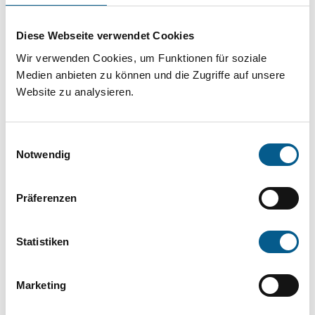
Projekt oder ein Vorhaben? Hier können Sie
direkt über unsere Fördermitteldatenbank und
Diese Webseite verwendet Cookies
Stiftungsdatenbank recherchieren. Bei der
Wir verwenden Cookies, um Funktionen für soziale
Suche bitte die Groß- und Kleinschreibung
Medien anbieten zu können und die Zugriffe auf unsere
Website zu analysieren.
beachten.
Einwilligungsauswahl
Bitte Suchbegriff eingeben. Ergebnisse
Notwendig
können durch die Wahl von Bereichen oder
Kategorien verfeinert werden.
Präferenzen
Suchen
Statistiken
Aktive Filter:
Marketing