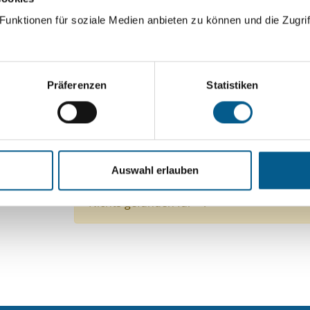
ingeben. Ergebnisse können durch die Wahl von Bereichen o
unktionen für soziale Medien anbieten zu können und die Zugrif
Suchen
Präferenzen
Statistiken
Aktive Filter:
Themen: Politische Bildung & Demokratie
Them
Auswahl erlauben
Themen: Wissenschaft und Forschung
Alle Fil
Nichts gefunden für "".