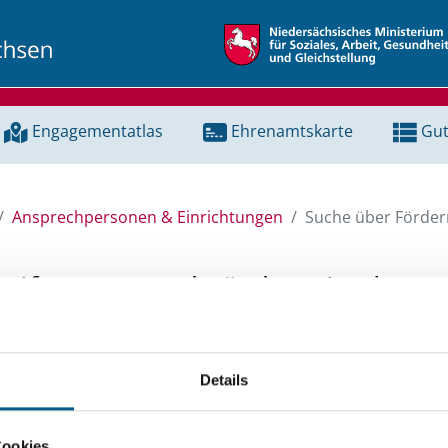
Engagementatlas
Ehrenamtskarte
Gut
Ansprechpersonen & Einrichtungen
Suche über Förderm
Stiftungen und Fördermittel
 Unterstützung für ein Projekt oder ein Vorhaben? Hier könn
Details
tenbank und Stiftungsdatenbank recherchieren. Bei der Suc
ten.
Cookies