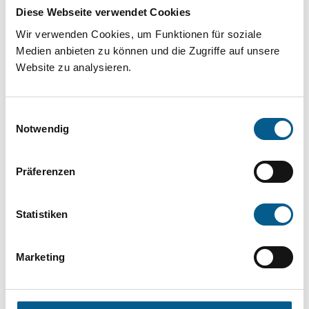
Projekt oder ein Vorhaben? Hier können Sie
Diese Webseite verwendet Cookies
direkt über unsere Fördermitteldatenbank und
Wir verwenden Cookies, um Funktionen für soziale
Stiftungsdatenbank recherchieren. Bei der
Medien anbieten zu können und die Zugriffe auf unsere
Website zu analysieren.
Suche bitte die Groß- und Kleinschreibung
beachten.
Einwilligungsauswahl
Notwendig
Bitte Suchbegriff eingeben. Ergebnisse
können durch die Wahl von Bereichen oder
Präferenzen
Kategorien verfeinert werden.
Statistiken
Suchen
Marketing
Aktive Filter: