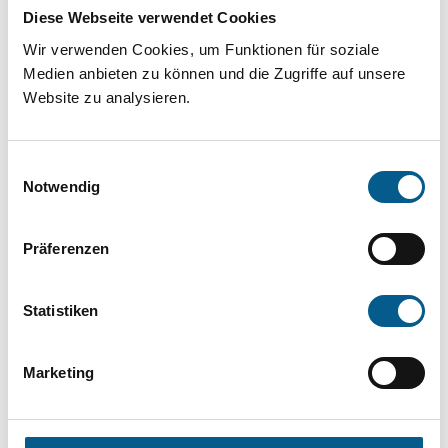
Projekt oder ein Vorhaben? Hier können Sie
Diese Webseite verwendet Cookies
direkt über unsere Fördermitteldatenbank und
Wir verwenden Cookies, um Funktionen für soziale
Stiftungsdatenbank recherchieren. Bei der
Medien anbieten zu können und die Zugriffe auf unsere
Website zu analysieren.
Suche bitte die Groß- und Kleinschreibung
beachten.
Einwilligungsauswahl
Notwendig
Bitte Suchbegriff eingeben. Ergebnisse
können durch die Wahl von Bereichen oder
Präferenzen
Kategorien verfeinert werden.
Statistiken
Suchen
Marketing
Aktive Filter: