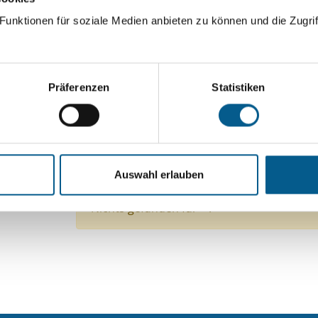
ingeben. Ergebnisse können durch die Wahl von Bereichen o
unktionen für soziale Medien anbieten zu können und die Zugrif
Suchen
Präferenzen
Statistiken
Aktive Filter:
Themen: Politische Bildung & Demokratie
Them
Auswahl erlauben
Themen: Heimatpflege
Alle Filter entfernen
Nichts gefunden für "".