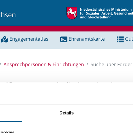
Engagementatlas
Ehrenamtskarte
Gut
Ansprechpersonen & Einrichtungen
Suche über Förderm
Stiftungen und Fördermittel
 Unterstützung für ein Projekt oder ein Vorhaben? Hier könn
Details
tenbank und Stiftungsdatenbank recherchieren. Bei der Suc
ten.
Cookies