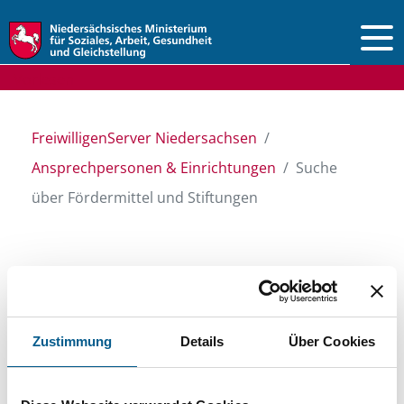
Vorlesen
FreiwilligenServer Niedersachsen
Ansprechpersonen & Einrichtungen
Suche
über Fördermittel und Stiftungen
Suche über Stiftungen
und Fördermittel
Zustimmung
Details
Über Cookies
Sie suchen finanzielle Unterstützung für ein