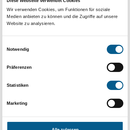
Diese Webseite verwendet Cookies
Projekt oder ein Vorhaben? Hier können Sie
Wir verwenden Cookies, um Funktionen für soziale
direkt über unsere Fördermitteldatenbank und
Medien anbieten zu können und die Zugriffe auf unsere
Stiftungsdatenbank recherchieren. Bei der
Website zu analysieren.
Suche bitte die Groß- und Kleinschreibung
beachten.
Einwilligungsauswahl
Notwendig
Bitte Suchbegriff eingeben. Ergebnisse
Präferenzen
können durch die Wahl von Bereichen oder
Kategorien verfeinert werden.
Statistiken
Suchen
Marketing
Aktive Filter:
Alle zulassen