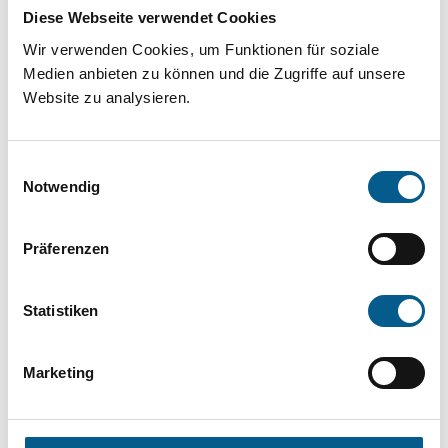
Projekt oder ein Vorhaben? Hier können Sie
Diese Webseite verwendet Cookies
direkt über unsere Fördermitteldatenbank und
Wir verwenden Cookies, um Funktionen für soziale
Stiftungsdatenbank recherchieren. Bei der
Medien anbieten zu können und die Zugriffe auf unsere
Website zu analysieren.
Suche bitte die Groß- und Kleinschreibung
beachten.
Einwilligungsauswahl
Notwendig
Bitte Suchbegriff eingeben. Ergebnisse
können durch die Wahl von Bereichen oder
Präferenzen
Kategorien verfeinert werden.
Statistiken
Suchen
Marketing
Aktive Filter: