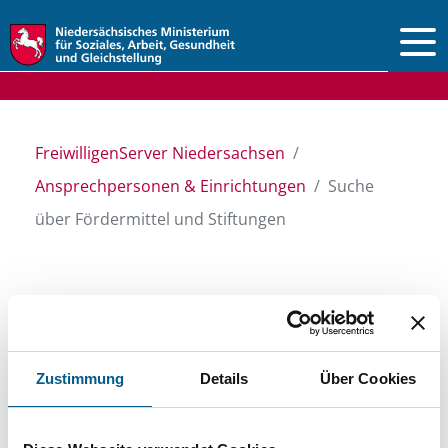
Vorlesen
FreiwilligenServer Niedersachsen
Ansprechpersonen & Einrichtungen
Suche
über Fördermittel und Stiftungen
Suche über Stiftungen
und Fördermittel
Zustimmung
Details
Über Cookies
Sie suchen finanzielle Unterstützung für ein