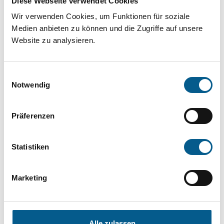
Diese Webseite verwendet Cookies
Projekt oder ein Vorhaben? Hier können Sie
Wir verwenden Cookies, um Funktionen für soziale
direkt über unsere Fördermitteldatenbank und
Medien anbieten zu können und die Zugriffe auf unsere
Stiftungsdatenbank recherchieren. Bei der
Website zu analysieren.
Suche bitte die Groß- und Kleinschreibung
beachten.
Einwilligungsauswahl
Notwendig
Bitte Suchbegriff eingeben. Ergebnisse
Präferenzen
können durch die Wahl von Bereichen oder
Kategorien verfeinert werden.
Statistiken
Suchen
Marketing
Aktive Filter:
Alle zulassen