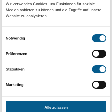
Projekt oder ein Vorhaben? Hier können Sie
Wir verwenden Cookies, um Funktionen für soziale
Medien anbieten zu können und die Zugriffe auf unsere
direkt über unsere Fördermitteldatenbank und
Website zu analysieren.
Stiftungsdatenbank recherchieren. Bei der
Suche bitte die Groß- und Kleinschreibung
Einwilligungsauswahl
beachten.
Notwendig
Bitte Suchbegriff eingeben. Ergebnisse
Präferenzen
können durch die Wahl von Bereichen oder
Kategorien verfeinert werden.
Statistiken
Suchen
Marketing
Aktive Filter:
Alle zulassen