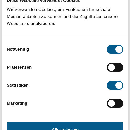
Diese Webseite verwendet Cookies
Projekt oder ein Vorhaben? Hier können Sie
Wir verwenden Cookies, um Funktionen für soziale
direkt über unsere Fördermitteldatenbank und
Medien anbieten zu können und die Zugriffe auf unsere
Stiftungsdatenbank recherchieren. Bei der
Website zu analysieren.
Suche bitte die Groß- und Kleinschreibung
beachten.
Einwilligungsauswahl
Notwendig
Bitte Suchbegriff eingeben. Ergebnisse
Präferenzen
können durch die Wahl von Bereichen oder
Kategorien verfeinert werden.
Statistiken
Suchen
Marketing
Aktive Filter:
Alle zulassen