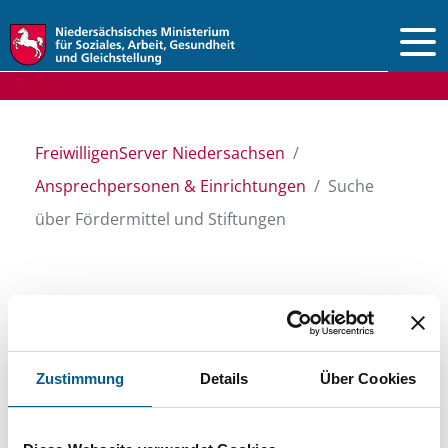
Vorlesen
FreiwilligenServer Niedersachsen
Ansprechpersonen & Einrichtungen
Suche
über Fördermittel und Stiftungen
Suche über Stiftungen
und Fördermittel
Zustimmung
Details
Über Cookies
Sie suchen finanzielle Unterstützung für ein