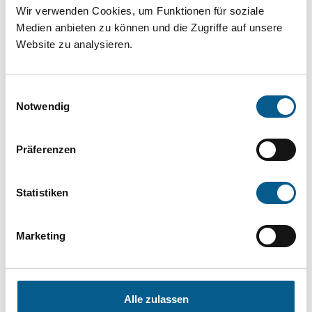
Projekt oder ein Vorhaben? Hier können Sie
Wir verwenden Cookies, um Funktionen für soziale
Medien anbieten zu können und die Zugriffe auf unsere
direkt über unsere Fördermitteldatenbank und
Website zu analysieren.
Stiftungsdatenbank recherchieren. Bei der
Suche bitte die Groß- und Kleinschreibung
Einwilligungsauswahl
beachten.
Notwendig
Bitte Suchbegriff eingeben. Ergebnisse
Präferenzen
können durch die Wahl von Bereichen oder
Kategorien verfeinert werden.
Statistiken
Suchen
Marketing
Aktive Filter:
Alle zulassen