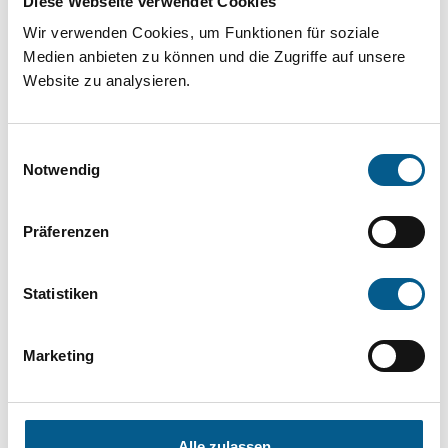
Diese Webseite verwendet Cookies
Projekt oder ein Vorhaben? Hier können Sie
Wir verwenden Cookies, um Funktionen für soziale
direkt über unsere Fördermitteldatenbank und
Medien anbieten zu können und die Zugriffe auf unsere
Stiftungsdatenbank recherchieren. Bei der
Website zu analysieren.
Suche bitte die Groß- und Kleinschreibung
beachten.
Einwilligungsauswahl
Notwendig
Bitte Suchbegriff eingeben. Ergebnisse
Präferenzen
können durch die Wahl von Bereichen oder
Kategorien verfeinert werden.
Statistiken
Suchen
Marketing
Aktive Filter:
Alle zulassen