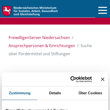
Vorlesen
FreiwilligenServer Niedersachsen
Ansprechpersonen & Einrichtungen
Suche
über Fördermittel und Stiftungen
Suche über Stiftungen
und Fördermittel
Zustimmung
Details
Über Cookies
Sie suchen finanzielle Unterstützung für ein