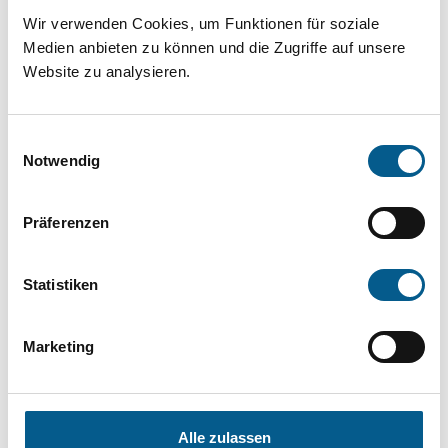
Projekt oder ein Vorhaben? Hier können Sie
Wir verwenden Cookies, um Funktionen für soziale
direkt über unsere Fördermitteldatenbank und
Medien anbieten zu können und die Zugriffe auf unsere
Website zu analysieren.
Stiftungsdatenbank recherchieren. Bei der
Suche bitte die Groß- und Kleinschreibung
beachten.
Einwilligungsauswahl
Notwendig
Bitte Suchbegriff eingeben. Ergebnisse
Präferenzen
können durch die Wahl von Bereichen oder
Kategorien verfeinert werden.
Statistiken
Suchen
Marketing
Aktive Filter:
Alle zulassen