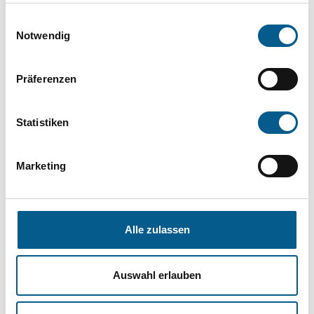
die Groß- und Kleinschreibung beachten.
Einwilligungsauswahl
Notwendig
Bitte Suchbegriff eingeben. Ergebnisse
Präferenzen
können durch die Wahl von Bereichen oder
Kategorien verfeinert werden.
Statistiken
Suchen
Marketing
Aktive Filter:
Alle zulassen
Kategorie: Hilfsbedürftige Menschen
Kategorie: Sport
Alle Filter entfernen
Auswahl erlauben
Nichts gefunden für "".