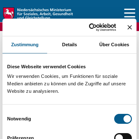
Vorlesen
Zustimmung
Details
Über Cookies
FreiwilligenServer Niedersachsen
Ehrenamtskarte
Vergünstigungen
Diese Webseite verwendet Cookies
Wir verwenden Cookies, um Funktionen für soziale
Medien anbieten zu können und die Zugriffe auf unsere
Website zu analysieren.
Telefon:
E-Mail:
Internet:
Einwilligungsauswahl
Notwendig
Die Vergünstigungen gelten ausschließlich für Inhabende
der länderübergreifenden Ehrenamtskarte
Niedersachsen/Bremen.
Präferenzen