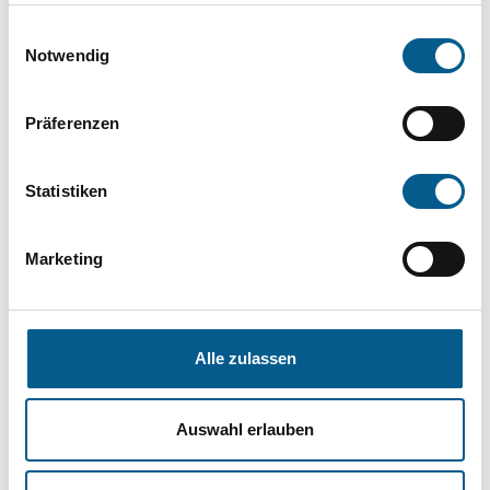
die Groß- und Kleinschreibung beachten.
Einwilligungsauswahl
Notwendig
Bitte Suchbegriff eingeben. Ergebnisse
Präferenzen
können durch die Wahl von Bereichen oder
Kategorien verfeinert werden.
Statistiken
Suchen
Marketing
Aktive Filter:
Alle zulassen
Kategorie: Bürgerschaftliches Engagement
Alle Filter entfernen
Auswahl erlauben
Nichts gefunden für "".