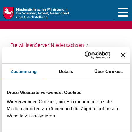
Vorlesen
FreiwilligenServer Niedersachsen
Ansprechpersonen & Einrichtungen
Stiftungsdatenbank
Zustimmung
Details
Über Cookies
Stiftungsdatenbank
Diese Webseite verwendet Cookies
Wir verwenden Cookies, um Funktionen für soziale
Medien anbieten zu können und die Zugriffe auf unsere
Recherchieren Sie in unserer
Website zu analysieren.
Stiftungsdatenbank nach Themen, Kategorien,
Suchbegriffen und Orten. Bei der Suche bitte