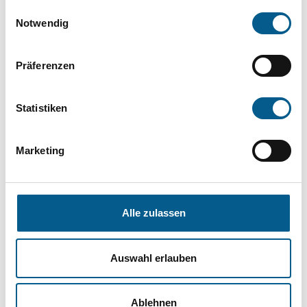
Einwilligungsauswahl
die Groß- und Kleinschreibung beachten.
Notwendig
Bitte Suchbegriff eingeben. Ergebnisse
Präferenzen
können durch die Wahl von Bereichen oder
Kategorien verfeinert werden.
Statistiken
Suchen
Marketing
Aktive Filter:
Alle zulassen
Kategorie: Kunst & Kultur
Alle Filter entfernen
Auswahl erlauben
Nichts gefunden für "".
Ablehnen