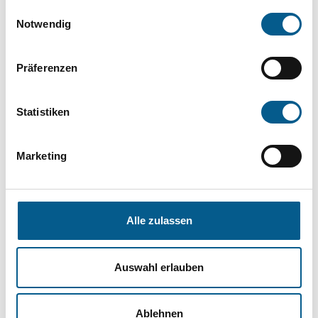
Einwilligungsauswahl
die Groß- und Kleinschreibung beachten.
Notwendig
Bitte Suchbegriff eingeben. Ergebnisse
Präferenzen
können durch die Wahl von Bereichen oder
Kategorien verfeinert werden.
Statistiken
Suchen
Marketing
Aktive Filter:
Alle zulassen
Kategorie: Tierschutz
Alle Filter entfernen
Auswahl erlauben
Nichts gefunden für "".
Ablehnen