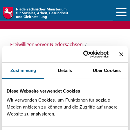
Vorlesen
FreiwilligenServer Niedersachsen
Ansprechpersonen & Einrichtungen
Stiftungsdatenbank
Zustimmung
Details
Über Cookies
Stiftungsdatenbank
Diese Webseite verwendet Cookies
Wir verwenden Cookies, um Funktionen für soziale
Medien anbieten zu können und die Zugriffe auf unsere
Recherchieren Sie in unserer
Website zu analysieren.
Stiftungsdatenbank nach Themen, Kategorien,
Suchbegriffen und Orten. Bei der Suche bitte