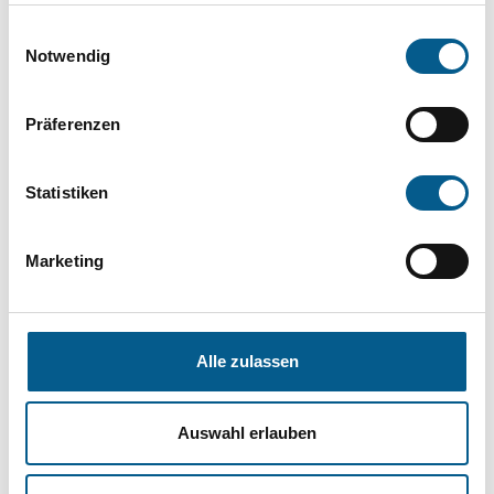
die Groß- und Kleinschreibung beachten.
Einwilligungsauswahl
Notwendig
Bitte Suchbegriff eingeben. Ergebnisse
Präferenzen
können durch die Wahl von Bereichen oder
Kategorien verfeinert werden.
Statistiken
Suchen
Marketing
Aktive Filter:
Alle zulassen
Kategorie: Wohlfahrtswesen
Alle Filter entfernen
Auswahl erlauben
Nichts gefunden für "".