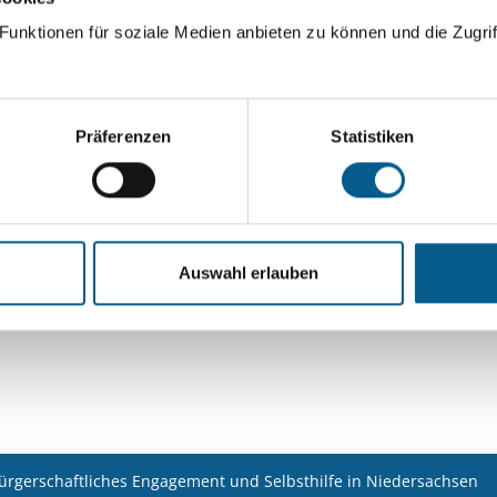
ingeben. Ergebnisse können durch die Wahl von Bereichen o
unktionen für soziale Medien anbieten zu können und die Zugrif
Suchen
Präferenzen
Statistiken
Aktive Filter:
Themen: Heimatpflege
Alle Filter entfernen
Auswahl erlauben
Nichts gefunden für "".
bürgerschaftliches Engagement und Selbsthilfe in Niedersachsen