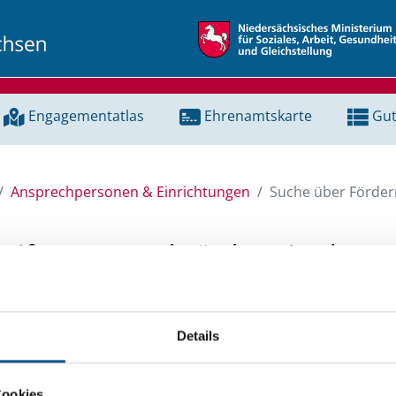
Engagementatlas
Ehrenamtskarte
Gut
Ansprechpersonen & Einrichtungen
Suche über Förderm
Stiftungen und Fördermittel
 Unterstützung für ein Projekt oder ein Vorhaben? Hier könn
Details
tenbank und Stiftungsdatenbank recherchieren. Bei der Suc
ten.
Cookies