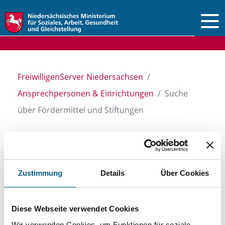
Vorlesen
FreiwilligenServer Niedersachsen
Ansprechpersonen & Einrichtungen
Suche
über Fördermittel und Stiftungen
Suche über Stiftungen
Zustimmung
Details
Über Cookies
und Fördermittel
Diese Webseite verwendet Cookies
Sie suchen finanzielle Unterstützung für ein
Wir verwenden Cookies, um Funktionen für soziale